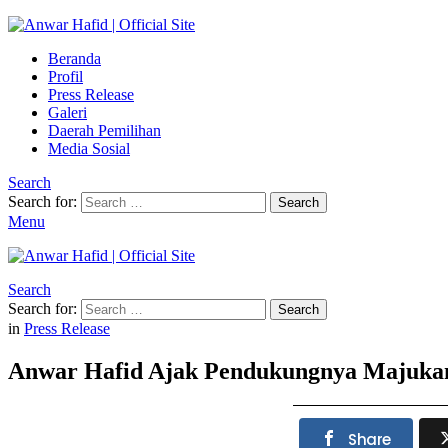
Beranda
Profil
Press Release
Galeri
Daerah Pemilihan
Media Sosial
Search
Search for:
Search
Menu
Search
Search for:
Search
in
Press Release
Anwar Hafid Ajak Pendukungnya Majukan
Share