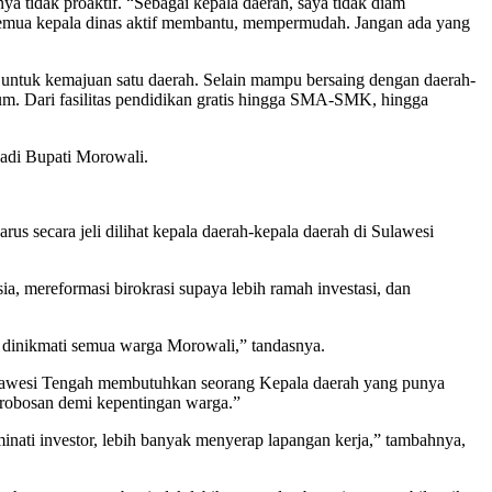
a tidak proaktif. “Sebagai kepala daerah, saya tidak diam
semua kepala dinas aktif membantu, mempermudah. Jangan ada yang
 untuk kemajuan satu daerah. Selain mampu bersaing dengan daerah-
um. Dari fasilitas pendidikan gratis hingga SMA-SMK, hingga
jadi Bupati Morowali.
us secara jeli dilihat kepala daerah-kepala daerah di Sulawesi
 mereformasi birokrasi supaya lebih ramah investasi, dan
a dinikmati semua warga Morowali,” tandasnya.
lawesi Tengah membutuhkan seorang Kepala daerah yang punya
erobosan demi kepentingan warga.”
ti investor, lebih banyak menyerap lapangan kerja,” tambahnya,