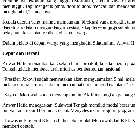
Pertumbuhan ekonomi yang tinggi di Morowali, tambah Anwar Hafid, ti
menunggu. Tapi mengetuk pintu, door-to door, mencari dan mendata
menghambat,” tandasnya.
Kepala daerah yang mampu membangun birokrasi yang proaktif, tangg
daerah lain dalam mengundang investasi, sikap tersebut juga sudah
pelayanan kesehatan gratis bagi semua warga.
Dalam pidato di depan warga yang menghadiri Silaturahmi, Anwar Ha
Cepat dan Berani
Anwar Hafid menambahkan, selain harus proaktif, kepala daerah juga h
Tengah adalah membaca arah prioritas pembangunan nasional.
“Presiden Jokowi sudah menyatakan akan mengutamakan 5 hal: melanj
melakukan transformasi dalam memanfaatkan sumber daya alam,” jel
“Saya di Morowali sudah menerapkan itu. Aktif menangkap peluang y
Anwar Hafid menegaskan, Sulawesi Tengah memiliki modal besar u
punya track record bertindak cepat. Menyelesaikan program-progra
“Kawasan Ekonomi Khusus Palu sudah mulai lebih awal dari KEK Mo
memberi contoh.