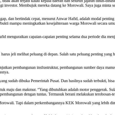
dak akan terjadi kalau kepala daerah dan seluruh jajaran dinas-dinasny
ngi investor. Membujuk mereka datang ke Morowali. Saya juga minta 
ap, dan bertindak cepat, menurut Anwar Hafid, adalah modal penting
 terbukti mampu meningkatkan kesejahteraan warga Morowali secara um
fid menguraikan capaian-capaian penting selama dua periode dia men
arus jeli melihat peluang di depan. Salah satu peluang penting yang har
utkan pembangunan insfrastruktur, pembangunan sumber daya manusia,
asnya.
ang sudah dibuka Pemerintah Pusat. Dan hasilnya sudah terbukti, bis
ntuk maju dan makmur. “Yang dibutuhkan adalah motor penggerak. Su
m pembangunan dengan tuntas. Termasuk berani melakukan terobosan-t
rowali. Tapi dalam perkembangannya KEK Morowali yang lebih dimina