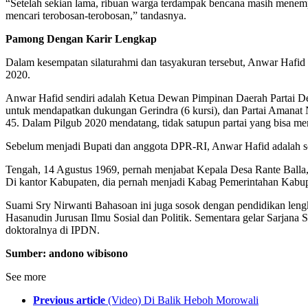
“Setelah sekian lama, ribuan warga terdampak bencana masih menempa
mencari terobosan-terobosan,” tandasnya.
Pamong Dengan Karir Lengkap
Dalam kesempatan silaturahmi dan tasyakuran tersebut, Anwar Hafid 
2020.
Anwar Hafid sendiri adalah Ketua Dewan Pimpinan Daerah Partai D
untuk mendapatkan dukungan Gerindra (6 kursi), dan Partai Amanat N
45. Dalam Pilgub 2020 mendatang, tidak satupun partai yang bisa me
Sebelum menjadi Bupati dan anggota DPR-RI, Anwar Hafid adalah so
Tengah, 14 Agustus 1969, pernah menjabat Kepala Desa Rante Ball
Di kantor Kabupaten, dia pernah menjadi Kabag Pemerintahan Kabup
Suami Sry Nirwanti Bahasoan ini juga sosok dengan pendidikan len
Hasanudin Jurusan Ilmu Sosial dan Politik. Sementara gelar Sarjana 
doktoralnya di IPDN.
Sumber: andono wibisono
See more
Previous article
(Video) Di Balik Heboh Morowali