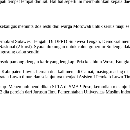
ti tempat-tempat darurat. Hal-hal seperti ini membutuhkan kepala da
sekaligus meminta doa restu dari warga Morowali untuk serius maju se
emokrat Sulawesi Tengah. Di DPRD Sulawesi Tengah, Demokrat memili
asional (2 kursi). Syarat dukungan untuk calon gubernur Sulteng adal
ngusung calon sendiri.
sok pamong dengan karir yang lengkap. Pria kelahiran Wosu, Bungku
a, Kabupaten Luwu. Pernah dua kali menjadi Camat, masing-masing d
aten Luwu timur, dan selanjutnya menjadi Asisten I Pemkab Luwu Ti
gkap. Menempuh pendidikan SLTA di SMA ! Poso, kemudian melanjutka
S2 dia peroleh dari Jurusan Ilmu Pemerintahan Universitas Muslim Ind