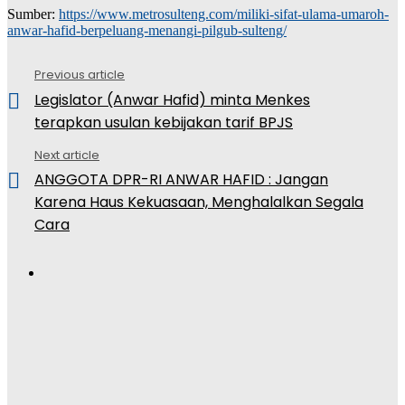
Sumber:
https://www.metrosulteng.com/miliki-sifat-ulama-umaroh-
anwar-hafid-berpeluang-menangi-pilgub-sulteng/
Previous article
See
Legislator (Anwar Hafid) minta Menkes
more
terapkan usulan kebijakan tarif BPJS
Next article
ANGGOTA DPR-RI ANWAR HAFID : Jangan
Karena Haus Kekuasaan, Menghalalkan Segala
Cara