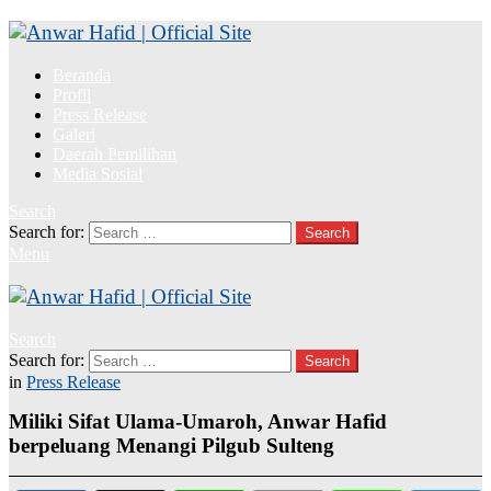
Beranda
Profil
Press Release
Galeri
Daerah Pemilihan
Media Sosial
Search
Search for:
Search
Menu
Search
Search for:
Search
in
Press Release
Miliki Sifat Ulama-Umaroh, Anwar Hafid
berpeluang Menangi Pilgub Sulteng