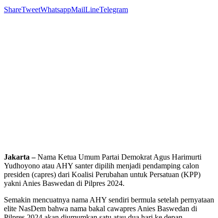
Share
Tweet
Whatsapp
Mail
Line
Telegram
Jakarta –
Nama Ketua Umum Partai Demokrat Agus Harimurti
Yudhoyono atau AHY santer dipilih menjadi pendamping calon
presiden (capres) dari Koalisi Perubahan untuk Persatuan (KPP)
yakni Anies Baswedan di Pilpres 2024.
Semakin mencuatnya nama AHY sendiri bermula setelah pernyataan
elite NasDem bahwa nama bakal cawapres Anies Baswedan di
Pilpres 2024 akan diumumkan satu atau dua hari ke depan.