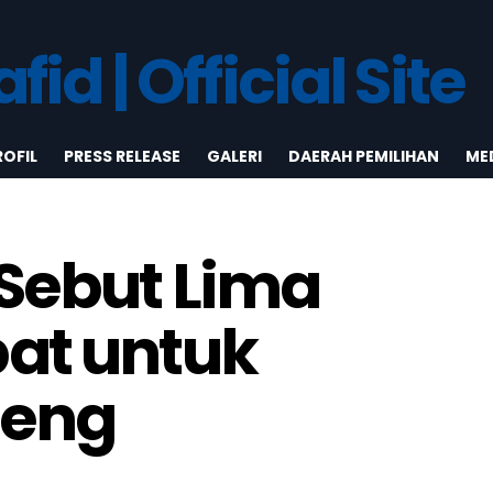
ROFIL
PRESS RELEASE
GALERI
DAERAH PEMILIHAN
MED
Sebut Lima
at untuk
teng