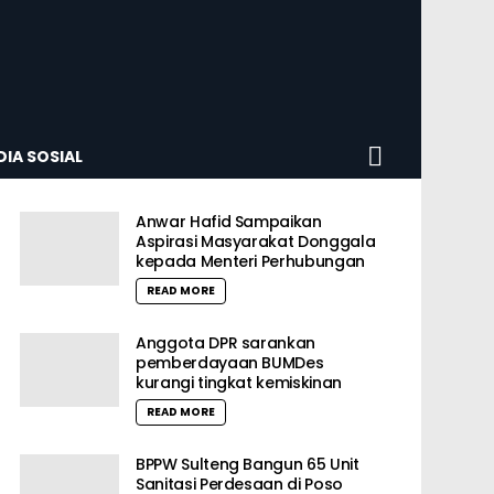
SEARCH
IA SOSIAL
Anwar Hafid Sampaikan
Aspirasi Masyarakat Donggala
kepada Menteri Perhubungan
READ MORE
Anggota DPR sarankan
pemberdayaan BUMDes
kurangi tingkat kemiskinan
READ MORE
BPPW Sulteng Bangun 65 Unit
Sanitasi Perdesaan di Poso