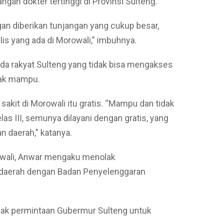
gan dokter tertinggi di Provinsi Sulteng.
gan diberikan tunjangan yang cukup besar,
is yang ada di Morowali,” imbuhnya.
ada rakyat Sulteng yang tidak bisa mengakses
dak mampu.
sakit di Morowali itu gratis. “Mampu dan tidak
as III, semunya dilayani dengan gratis, yang
n daerah,” katanya.
owali, Anwar mengaku menolak
 daerah dengan Badan Penyelenggaran
olak permintaan Gubermur Sulteng untuk