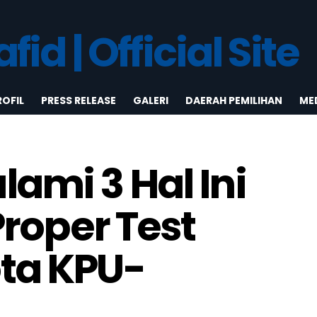
ROFIL
PRESS RELEASE
GALERI
DAERAH PEMILIHAN
MED
ami 3 Hal Ini
Proper Test
ta KPU-