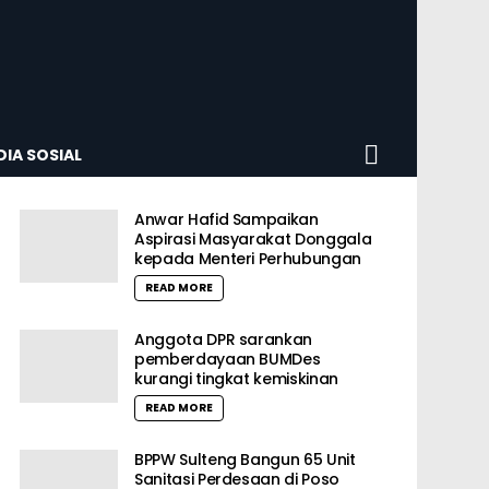
SEARCH
IA SOSIAL
Anwar Hafid Sampaikan
Aspirasi Masyarakat Donggala
kepada Menteri Perhubungan
READ MORE
Anggota DPR sarankan
pemberdayaan BUMDes
kurangi tingkat kemiskinan
READ MORE
BPPW Sulteng Bangun 65 Unit
Sanitasi Perdesaan di Poso